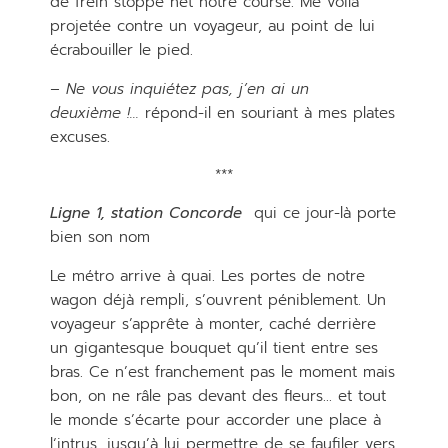
de frein stoppe net notre course. Me voilà
projetée contre un voyageur, au point de lui
écrabouiller le pied.
– Ne vous inquiétez pas, j’en ai un
deuxième !…
répond-il en souriant à mes plates
excuses.
***
Ligne 1, station Concorde
qui ce jour-là porte
bien son nom
Le métro arrive à quai. Les portes de notre
wagon déjà rempli, s’ouvrent péniblement. Un
voyageur s’apprête à monter, caché derrière
un gigantesque bouquet qu’il tient entre ses
bras. Ce n’est franchement pas le moment mais
bon, on ne râle pas devant des fleurs… et tout
le monde s’écarte pour accorder une place à
l‘intrus, jusqu’à lui permettre de se faufiler vers